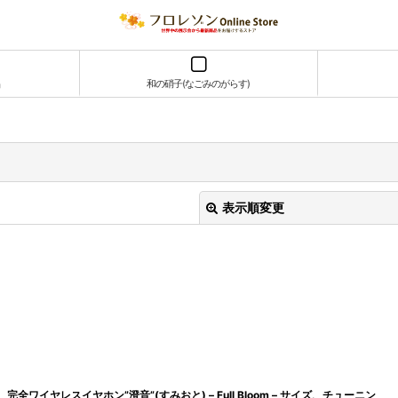
和の硝子(なごみのがらす)
表示順変更
絞り込む
完全ワイヤレスイヤホン”澄音”(すみおと) – Full Bloom – サイズ、チューニン