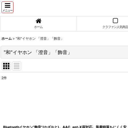
メニュー
ホーム
クラファン人気商品
ホーム
>
"和"イヤホン 「澄音」「飾音」
"和"イヤホン 「澄音」「飾音」
2
件
表示数
:
並び順
:
Bluetoothイヤホン”飾音”(かざおと)。AAC, apt-X両対応。装着時落ちにくく安