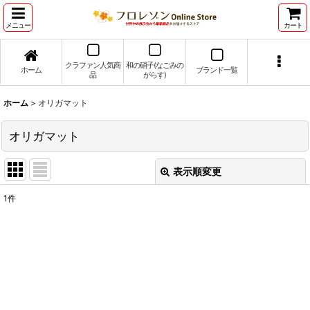
メニュー
カート
クラファン人気商
和の硝子(なごみの
ホーム
ブランド一覧
品
がらす)
ホーム
>
オリガマット
オリガマット
表示順変更
閉じる
1
件
表示数
:
並び順
:
絞り込む