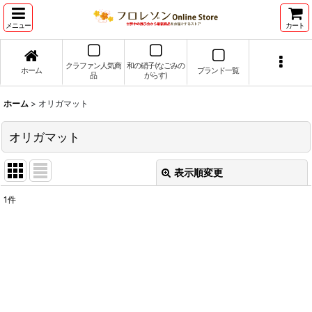
メニュー
カート
クラファン人気商
和の硝子(なごみの
ホーム
ブランド一覧
品
がらす)
ホーム
>
オリガマット
オリガマット
表示順変更
閉じる
1
件
表示数
:
並び順
:
絞り込む